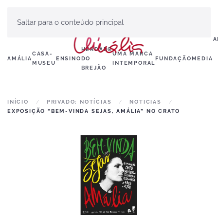
Saltar para o conteúdo principal
A
HERDADE
CASA-
UMA MARCA
AMÁLIA
ENSINO
DO
FUNDAÇÃO
MEDIA
MUSEU
INTEMPORAL
BREJÃO
INÍCIO
PRIVADO: NOTÍCIAS
NOTICIAS
EXPOSIÇÃO “BEM-VINDA SEJAS, AMÁLIA” NO CRATO