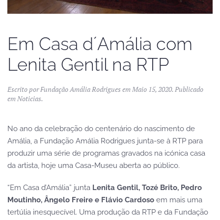
Em Casa d´Amália com
Lenita Gentil na RTP
Escrito por
Fundação Amália Rodrigues
em
Maio 15, 2020
. Publicado
em
Noticias
.
No ano da celebração do centenário do nascimento de
Amália, a Fundação Amália Rodrigues junta-se à RTP para
produzir uma série de programas gravados na icónica casa
da artista, hoje uma Casa-Museu aberta ao público.
“Em Casa d’Amália” junta
Lenita Gentil, Tozé Brito, Pedro
Moutinho, Ângelo Freire e Flávio Cardoso
em mais uma
tertúlia inesquecível. Uma produção da RTP e da Fundação