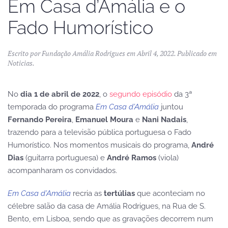
Em Casa d’Amália e o
Fado Humorístico
Escrito por
Fundação Amália Rodrigues
em
Abril 4, 2022
. Publicado em
Noticias
.
No
dia 1 de abril de 2022
, o
segundo episódio
da 3ª
temporada do programa
Em Casa d’Amália
juntou
Fernando Pereira
,
Emanuel Moura
e
Nani Nadais
,
trazendo para a televisão pública portuguesa o Fado
Humorístico. Nos momentos musicais do programa,
André
Dias
(guitarra portuguesa) e
André Ramos
(viola)
acompanharam os convidados.
Em Casa d’Amália
recria as
tertúlias
que aconteciam no
célebre salão da casa de Amália Rodrigues, na Rua de S.
Bento, em Lisboa, sendo que as gravações decorrem num