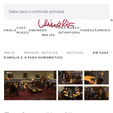
Saltar para o conteúdo principal
A
HERDADE
CASA-
UMA MARCA
AMÁLIA
ENSINO
DO
FUNDAÇÃO
MEDIA
MUSEU
INTEMPORAL
BREJÃO
INÍCIO
PRIVADO: NOTÍCIAS
NOTICIAS
EM CASA
D’AMÁLIA E O FADO HUMORÍSTICO