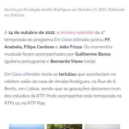
Escrito por
Fundação Amália Rodrigues
em
Outubro 17, 2022
. Publicado
em
Noticias
.
A
14 de outubro de 2022
, o
terceiro episódio
da 4ª
temporada do programa
Em Casa d’Amália
juntou
FF,
Anabela, Filipa Cardoso
e
João Frizza
. Os momentos
musicais foram acompanhados por
Guilherme Banza
(guitarra portuguesa) e
Bernardo Viana
(viola).
Em Casa d’Amália
recria as
tertúlias
que aconteciam no
célebre salão da casa de Amália Rodrigues, na Rua de S.
Bento, em Lisboa, sendo que as gravações decorrem num
dos estúdios da RTP. Pode acompanhar esta temporada na
RTP1 ou na RTP Play.