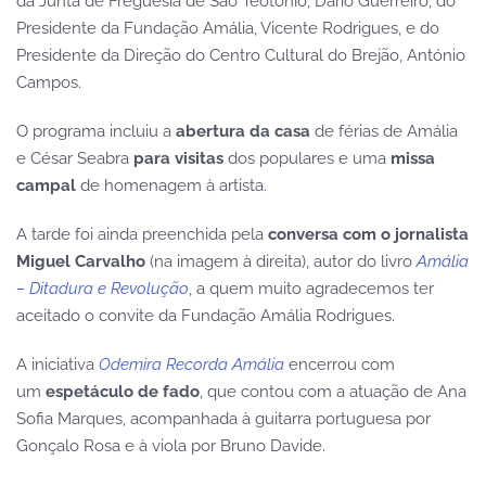
da Junta de Freguesia de São Teotónio, Dário Guerreiro, do
Presidente da Fundação Amália, Vicente Rodrigues, e do
Presidente da Direção do Centro Cultural do Brejão, António
Campos.
O programa incluiu a
abertura da casa
de férias de Amália
e César Seabra
para visitas
dos populares e uma
missa
campal
de homenagem à artista.
A tarde foi ainda preenchida pela
conversa com o jornalista
Miguel Carvalho
(na imagem à direita), autor do livro
Amália
– Ditadura e Revolução
, a quem muito agradecemos ter
aceitado o convite da Fundação Amália Rodrigues.
A iniciativa
Odemira Recorda Amália
encerrou com
um
espetáculo de fado
, que contou com a atuação de Ana
Sofia Marques, acompanhada à guitarra portuguesa por
Gonçalo Rosa e à viola por Bruno Davide.