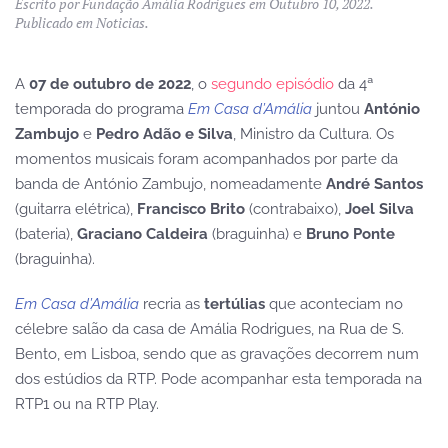
Escrito por
Fundação Amália Rodrigues
em
Outubro 10, 2022
.
Publicado em
Noticias
.
A
07 de outubro de 2022
, o
segundo episódio
da 4ª
temporada do programa
Em Casa d’Amália
juntou
António
Zambujo
e
Pedro Adão e Silva
, Ministro da Cultura. Os
momentos musicais foram acompanhados por parte da
banda de António Zambujo, nomeadamente
André Santos
(guitarra elétrica),
Francisco Brito
(contrabaixo),
Joel Silva
(bateria),
Graciano Caldeira
(braguinha) e
Bruno Ponte
(braguinha).
Em Casa d’Amália
recria as
tertúlias
que aconteciam no
célebre salão da casa de Amália Rodrigues, na Rua de S.
Bento, em Lisboa, sendo que as gravações decorrem num
dos estúdios da RTP. Pode acompanhar esta temporada na
RTP1 ou na RTP Play.