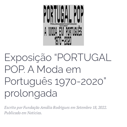
Exposição “PORTUGAL
POP. A Moda em
Português 1970-2020”
prolongada
Escrito por
Fundação Amália Rodrigues
em
Setembro 18, 2022
.
Publicado em
Noticias
.