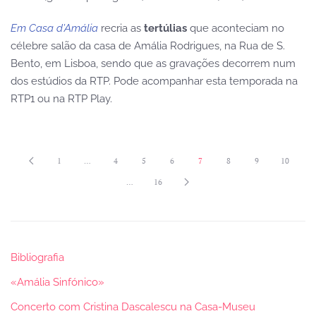
Em Casa d’Amália
recria as
tertúlias
que aconteciam no
célebre salão da casa de Amália Rodrigues, na Rua de S.
Bento, em Lisboa, sendo que as gravações decorrem num
dos estúdios da RTP. Pode acompanhar esta temporada na
RTP1 ou na RTP Play.
1
…
4
5
6
7
8
9
10
…
16
Bibliografia
«Amália Sinfónico»
Concerto com Cristina Dascalescu na Casa-Museu