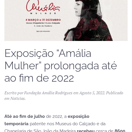
Exposição “Amália
Mulher” prolongada até
ao fim de 2022
Escrito por
Fundação Amália Rodrigues
em
Agosto 5, 2022
. Publicado
em
Noticias
.
Até ao fim de julho
de 2022, a
exposição
temporária
patente nos Museus do Calçado e da
Chapelaria de São João da Madeira
recebeu
cerca de
8600