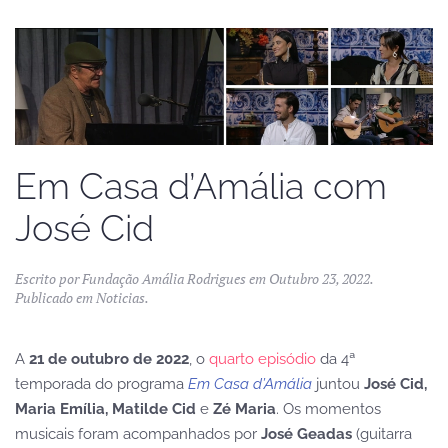
Em Casa d’Amália com
José Cid
Escrito por
Fundação Amália Rodrigues
em
Outubro 23, 2022
.
Publicado em
Noticias
.
A
21 de outubro de 2022
, o
quarto episódio
da 4ª
temporada do programa
Em Casa d’Amália
juntou
José Cid,
Maria Emília, Matilde Cid
e
Zé Maria
. Os momentos
musicais foram acompanhados por
José Geadas
(guitarra