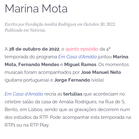
Marina Mota
Escrito por
Fundação Amália Rodrigues
em
Outubro 30, 2022
.
Publicado em
Noticias
.
A
28 de outubro de 2022
, o
quinto episódio
da 4ª
temporada do programa
Em Casa d’Amália
juntou
Marina
Mota, Fernando Mendes
e
Miguel Ramos
. Os momentos
musicais foram acompanhados por
Jo
sé Manuel Neto
(guitarra portuguesa) e
Jorge Fernando
(viola).
Em Casa d’Amália
recria as
tertúlias
que aconteciam no
célebre salão da casa de Amália Rodrigues, na Rua de S.
Bento, em Lisboa, sendo que as gravações decorrem num
dos estúdios da RTP. Pode acompanhar esta temporada na
RTP1 ou na RTP Play.