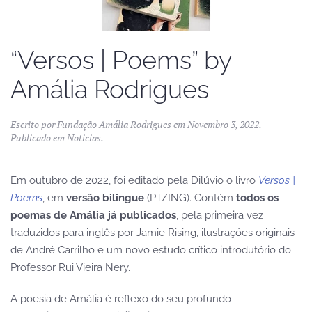
“Versos | Poems” by
Amália Rodrigues
Escrito por
Fundação Amália Rodrigues
em
Novembro 3, 2022
.
Publicado em
Noticias
.
Em outubro de 2022, foi editado pela Dilúvio o livro
Versos |
Poems
, em
versão bilingue
(PT/ING). Contém
todos os
poemas de Amália já publicados
, pela primeira vez
traduzidos para inglês por Jamie Rising, ilustrações originais
de André Carrilho e um novo estudo crítico introdutório do
Professor Rui Vieira Nery.
A poesia de Amália é reflexo do seu profundo