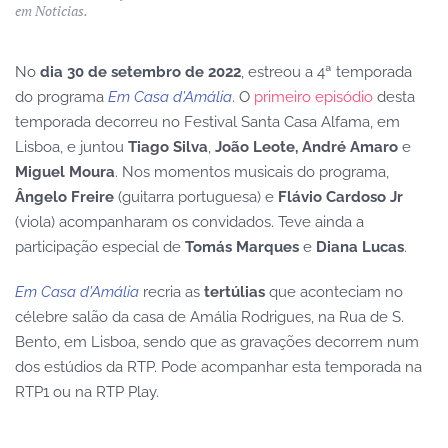
em
Noticias
.
No
dia 30 de setembro de 2022
, estreou a 4ª temporada
do programa
Em Casa d’Amália
. O
primeiro episódio
desta
temporada decorreu no Festival Santa Casa Alfama, em
Lisboa, e juntou
Tiago Silva
,
João Leote, André Amaro
e
Miguel Moura
. Nos momentos musicais do programa,
Ângelo Freire
(guitarra portuguesa) e
Flávio Cardoso Jr
(viola) acompanharam os convidados. Teve ainda a
participação especial de
Tomás Marques
e
Diana Lucas
.
Em Casa d’Amália
recria as
tertúlias
que aconteciam no
célebre salão da casa de Amália Rodrigues, na Rua de S.
Bento, em Lisboa, sendo que as gravações decorrem num
dos estúdios da RTP. Pode acompanhar esta temporada na
RTP1 ou na RTP Play.