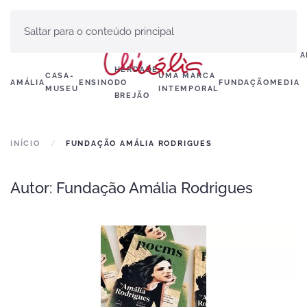
Saltar para o conteúdo principal
A
HERDADE
CASA-
UMA MARCA
AMÁLIA
ENSINO
DO
FUNDAÇÃO
MEDIA
MUSEU
INTEMPORAL
BREJÃO
INÍCIO
FUNDAÇÃO AMÁLIA RODRIGUES
Autor:
Fundação Amália Rodrigues