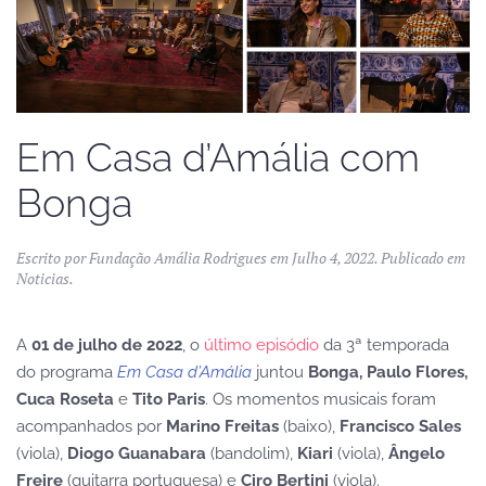
Em Casa d’Amália com
Bonga
Escrito por
Fundação Amália Rodrigues
em
Julho 4, 2022
. Publicado em
Noticias
.
A
01 de julho de 2022
, o
último episódio
da 3ª temporada
do programa
Em Casa d’Amália
juntou
Bonga, Paulo Flores,
Cuca Roseta
e
Tito Paris
. Os momentos musicais foram
acompanhados por
Marino Freitas
(baixo),
Francisco Sales
(viola),
Diogo Guanabara
(bandolim),
Kiari
(viola),
Ângelo
Freire
(guitarra portuguesa) e
Ciro Bertini
(viola).