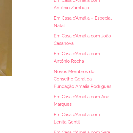
Em Casa d’Amália com
António Zambujo
Em Casa d’Amália – Especial
Natal
Em Casa d’Amália com João
Casanova
Em Casa d’Amália com
António Rocha
Novos Membros do
Conselho Geral da
Fundação Amália Rodrigues
Em Casa d’Amália com Ana
Marques
Em Casa d’Amália com
Lenita Gentil
Em Casa d’Amália com Sara