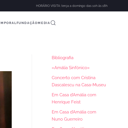
HORÁRIO VISITA: terça a domingo das 10h às 18h
EMPORAL
FUNDAÇÃO
MEDIA
Bibliografia
«Amália Sinfónico»
Concerto com Cristina
Dascalescu na Casa-Museu
Em Casa d’Amália com
Henrique Feist
Em Casa d’Amália com
Nuno Guerreiro