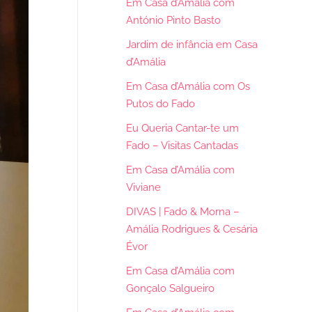
Em Casa d’Amália com
António Pinto Basto
Jardim de infância em Casa
d’Amália
Em Casa d’Amália com Os
Putos do Fado
Eu Queria Cantar-te um
Fado – Visitas Cantadas
Em Casa d’Amália com
Viviane
DIVAS | Fado & Morna –
Amália Rodrigues & Cesária
Évor
Em Casa d’Amália com
Gonçalo Salgueiro