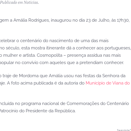
 Publicado em
Noticias
.
em a Amália Rodrigues, inaugurou no dia 23 de Julho, às 17h30,
celebrar o centenário do nascimento de uma das mais
mo século, esta mostra itinerante dá a conhecer aos portugueses,
o mulher e artista. Cosmopolita – presença assídua nas mais
popular no convívio com aqueles que a pretendiam conhecer.
co traje de Mordoma que Amália usou nas festas da Senhora da
e. A foto acima publicada é da autoria do
Município de Viana do
stá incluída no programa nacional de Comemorações do Centenário
trocínio do Presidente da República.
Seguinte