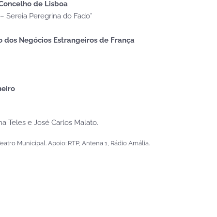
 Concelho de Lisboa
a – Sereia Peregrina do Fado”
io dos Negócios Estrangeiros de França
eiro
a Teles e José Carlos Malato.
atro Municipal. Apoio: RTP, Antena 1, Rádio Amália.