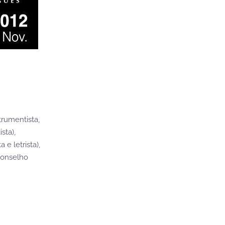
trumentista,
sta),
e letrista),
Conselho