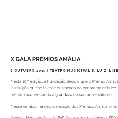
X GALA PRÉMIOS AMÁLIA
6 OUTUBRO 2015 | TEATRO MUNICIPAL S. LUIZ, LIS
Nesta 10.ª edição, a Fundação decidiu que o Prémio Amália
instituição que se tivesse destacado no panorama artístico-
mérito, reconhecendo a grandeza do seu universalismo.
Nesse sentido, na décima edição dos Prémios Amália, o 
Produtor: Música no Coração, FAR. Outros parceiros: Antena 1, RDP I