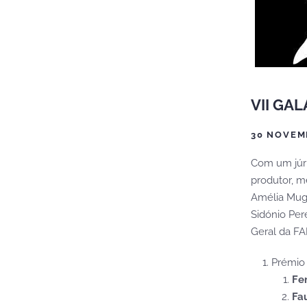
VII GA
30 NOVEM
Com um júri
produtor, m
Amélia Muge 
Sidónio Per
Geral da FAR
Prémio
Fe
Fa