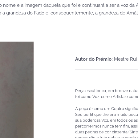
 o nome e a imagem daquela que foi e continuará a ser a voz d
va a grandeza do Fado e, consequentemente, a grandeza de Amáli
Autor do Prémio:
Mestre Rui
Peça escultórica, em bronze natu
foi como Voz, como Artista e com
A peça é como um Ceptro signific
Seu perfil que lhe era muito pecul
sua poderosa Voz, em todos os asp
percorrermos nunca tem fim, assi
duas pedras de cor cinzenta (Sint
negras são o luto pela sua perda 