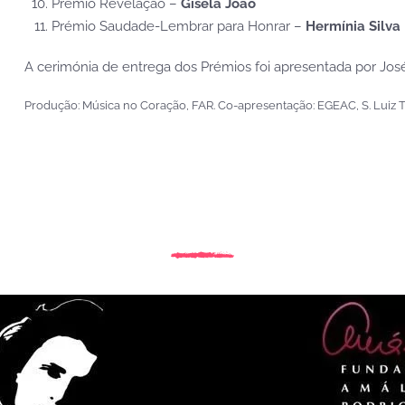
Prémio Revelação –
Gisela João
Prémio Saudade-Lembrar para Honrar –
Hermínia Silva
A cerimónia de entrega dos Prémios foi apresentada por José
Produção: Música no Coração, FAR. Co-apresentação: EGEAC, S. Luiz Te