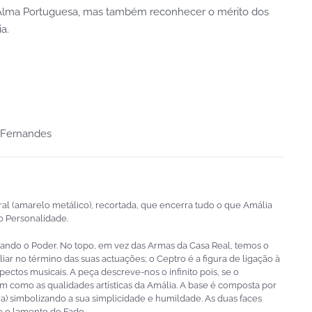
a Alma Portuguesa, mas também reconhecer o mérito dos
a.
 Fernandes
ral (amarelo metálico), recortada, que encerra tudo o que Amália
o Personalidade.
ando o Poder. No topo, em vez das Armas da Casa Real, temos o
iar no término das suas actuações; o Ceptro é a figura de ligação à
ectos musicais. A peça descreve-nos o infinito pois, se o
m como as qualidades artísticas da Amália. A base é composta por
ra) simbolizando a sua simplicidade e humildade. As duas faces
e o lamento do Fado.