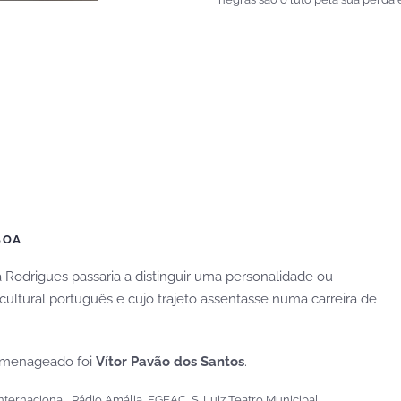
BOA
 Rodrigues passaria a distinguir uma personalidade ou
cultural português e cujo trajeto assentasse numa carreira de
homenageado foi
Vítor Pavão dos Santos
.
nternacional, Rádio Amália, EGEAC, S. Luiz Teatro Municipal