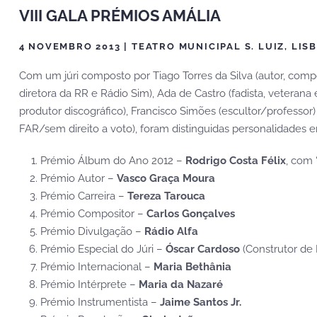
VIII GALA PRÉMIOS AMÁLIA
4 NOVEMBRO 2013 | TEATRO MUNICIPAL S. LUIZ, LIS
Com um júri composto por Tiago Torres da Silva (autor, composi
diretora da RR e Rádio Sim), Ada de Castro (fadista, veteran
produtor discográfico), Francisco Simões (escultor/professo
FAR/sem direito a voto), foram distinguidas personalidades em
Prémio Álbum do Ano 2012 –
Rodrigo Costa Félix
, com
Prémio Autor –
Vasco Graça Moura
Prémio Carreira –
Tereza Tarouca
Prémio Compositor –
Carlos Gonçalves
Prémio Divulgação –
Rádio Alfa
Prémio Especial do Júri –
Óscar Cardoso
(Construtor de 
Prémio Internacional –
Maria Bethânia
Prémio Intérprete –
Maria da Nazaré
Prémio Instrumentista –
Jaime Santos Jr.