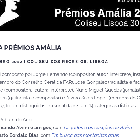
LA PRÉMIOS AMÁLIA
BRO 2012 | COLISEU DOS RECREIOS, LISBOA
 composto por Jorge Fernando (compositor, autor, intérprete, ins
embro do Conselho Geral da FAR), José Gonçalez (radialista e fadi
(compositora, autora, intérprete), Nuno Miguel Guedes (jornalista 
eira (guitarrista e compositor) e Álvaro Sales Lopes (membro do 
), foram distinguidas personalidades em 14 categorias distintas:
 Álbum do Ano
rnando Alvim e amigos
, com
Os fados e as canções do Alvim
usto Bordalo Dias
, com
Em busca das montanhas azuis