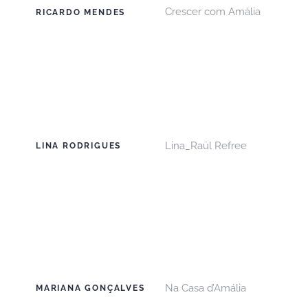
Crescer com Amália
RICARDO MENDES
Lina_Raül Refree
LINA RODRIGUES
Na Casa d’Amália
MARIANA GONÇALVES