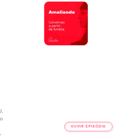
),
ão
OUVIR EPISÓDIO
o