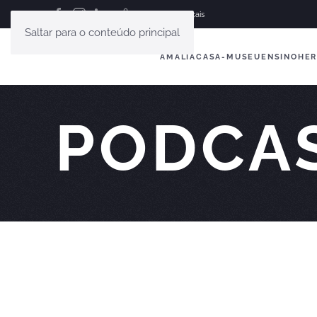
English
Français
Saltar para o conteúdo principal
AMÁLIA
CASA-MUSEU
ENSINO
HER
PODCA