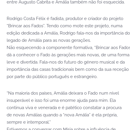
entre Augusto Cabrita e Amália também não foi esquecida.
Rodrigo Costa Félix é fadista, produtor e criador do projeto
“Brincar aos Fados”. Tendo como mote este projeto, numa
edição dedicada a Amália, Rodrigo fala-nos da importância do
legado de Amália para as novas gerações.
Não esquecendo a componente formativa, “Brincar aos Fado
dá a conhecer o Fado às gerações mais novas, de uma forma
leve e divertida. Fala-nos do futuro do género musical e da
importância das casas tradicionais bem como da sua receção
por parte do público português e estrangeiro.
“Na maioria dos países, Amália deixara o Fado num nível
insuperável e isso foi uma enorme ajuda para mim. Ela
continua viva e venerada e é patético constatar a procura
de novas Amálias quando a “nova Amália” é ela própria,
sempre e intemporal.”
Estivemos a conversar com Mísia sobre a influência de