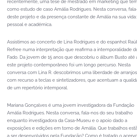
recentemente, uma tese de mestrado em marketing que te
como estudo de caso Amália Rodrigues. Nesta conversa, fala
deste projeto e da presença constante de Amália na sua vida:
pessoal e académica.
Assistimos ao concerto de Lina Rodrigues e do espanhol Raü
Refree numa interpretação que reafirma a intemporalidade d
Fado. Da jovem de 15 anos que descobriu o álbum Busto até 
este projeto contemporâneo foi um longo percurso. Nesta
conversa com Lina R. descobrimos uma liberdade de arranjos
com recurso a teclas e sintetizadores, que acentuam a quali
de um repertório intemporal.
Mariana Gonçalves é uma jovem investigadora da Fundação
Amália Rodrigues. Nesta conversa, fala-nos do seu trabalho
enquanto investigadora da Casa-Museu e o apoio dado a
exposições e edições em torno de Amália. Que trabalhos est
a ser desenvolvidos pela Fundação? Como é tratado o acerv