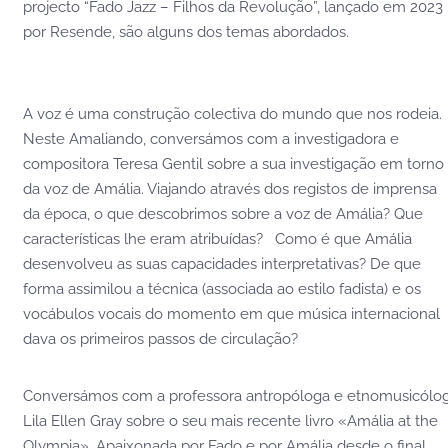
projecto “Fado Jazz – Filhos da Revolução”, lançado em 2023
por Resende, são alguns dos temas abordados.
A voz é uma construção colectiva do mundo que nos rodeia.
Neste Amaliando, conversámos com a investigadora e
compositora Teresa Gentil sobre a sua investigação em torno
da voz de Amália. Viajando através dos registos de imprensa
da época, o que descobrimos sobre a voz de Amália? Que
características lhe eram atribuídas? Como é que Amália
desenvolveu as suas capacidades interpretativas? De que
forma assimilou a técnica (associada ao estilo fadista) e os
vocábulos vocais do momento em que música internacional
dava os primeiros passos de circulação?
Conversámos com a professora antropóloga e etnomusicólo
Lila Ellen Gray sobre o seu mais recente livro «Amália at the
Olympia». Apaixonada por Fado e por Amália desde o final